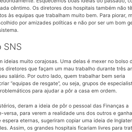
m redondamente. Esquecemos boas ideias do passado, 
cada cêntimo. Os diretores dos hospitais também não t
os às equipas que trabalham muito bem. Para piorar, m
olhido por amizades políticas e não por ser um bom ge
sistema.
 o SNS
am ideias muito corajosas. Uma delas é mexer no bolso
 os diretores que façam um mau trabalho durante três a
u salário. Por outro lado, quem trabalhar bem seria
r “equipas de resgate”, ou seja, grupos de especialis
 problemáticos para ajudar a pôr a casa em ordem.
stérios, deram a ideia de pôr o pessoal das Finanças a
e-versa, para verem a realidade uns dos outros e ganh
 espera eternas, sugeriram copiar uma ideia de Inglaterr
les. Assim, os grandes hospitais ficariam livres para tra