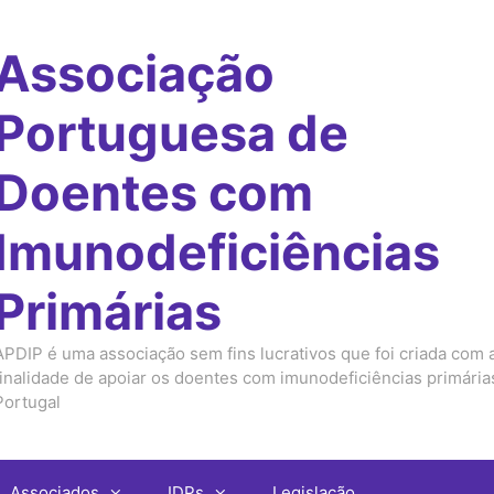
Associação
Portuguesa de
Doentes com
Imunodeficiências
Primárias
APDIP é uma associação sem fins lucrativos que foi criada com 
finalidade de apoiar os doentes com imunodeficiências primári
Portugal
Associados
IDPs
Legislação