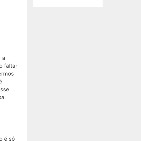
e a
 faltar
vermos
é
esse
sa
o é só