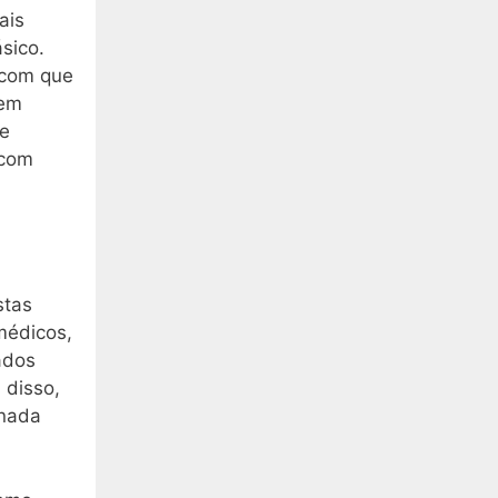
ais
sico.
 com que
 em
se
 com
stas
médicos,
ados
 disso,
 nada