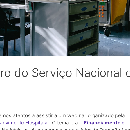
uro do Serviço Nacional 
vemos atentos a assistir a um webinar organizado pela
olvimento Hospitalar
. O tema era o
Financiamento e
. No início ,ouvir os especialistas a falar de “pressão fin