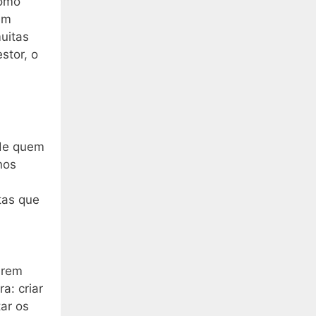
como
êm
uitas
stor, o
 de quem
nos
tas que
arem
a: criar
tar os