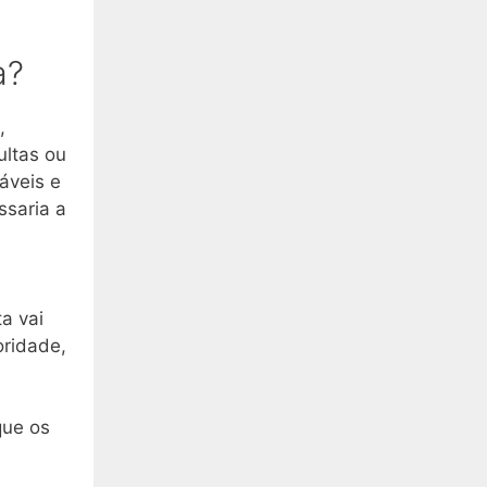
a?
,
ultas ou
áveis e
ssaria a
a vai
oridade,
que os