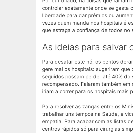
Por outro lado, há coisas que falha
controlar exatamente onde se gasta 
liberdade para dar prémios ou aument
vezes quem manda nos hospitais é esc
que estraga a confiança de todos no 
As ideias para salvar
Para desatar este nó, os peritos der
gere mal os hospitais: sugeriram que
seguidos possam perder até 40% do se
recompensado. Falaram também em cria
iriam a correr para os hospitais mais
Para resolver as zangas entre os Mini
trabalhar uns tempos na Saúde, e vic
empatia. Para acabar com as listas de
centros rápidos só para cirurgias simp