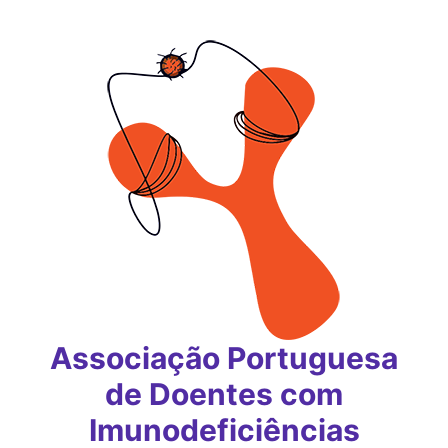
Saltar
para
o
conteúdo
Associação Portuguesa
de Doentes com
Imunodeficiências