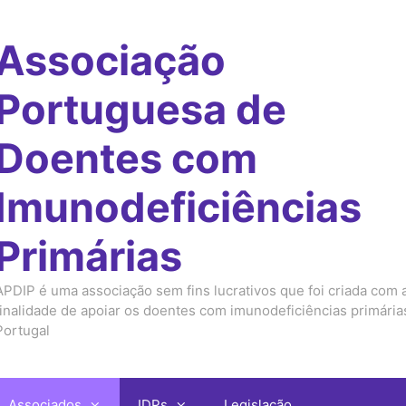
Associação
Portuguesa de
Doentes com
Imunodeficiências
Primárias
APDIP é uma associação sem fins lucrativos que foi criada com 
finalidade de apoiar os doentes com imunodeficiências primári
Portugal
Associados
IDPs
Legislação