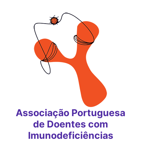
Saltar
para
o
conteúdo
Associação Portuguesa
de Doentes com
Imunodeficiências