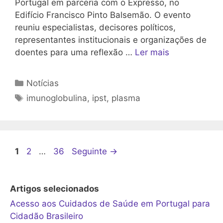
Portugal em parceria com o Expresso, no
Edifício Francisco Pinto Balsemão. O evento
reuniu especialistas, decisores políticos,
representantes institucionais e organizações de
doentes para uma reflexão …
Ler mais
Categorias
Notícias
Etiquetas
imunoglobulina
,
ipst
,
plasma
Página
Página
Página
1
2
…
36
Seguinte
→
Artigos selecionados
Acesso aos Cuidados de Saúde em Portugal para
Cidadão Brasileiro