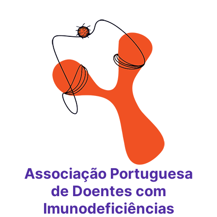
Saltar
para
o
conteúdo
Associação Portuguesa
de Doentes com
Imunodeficiências