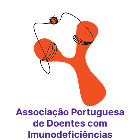
Saltar
para
o
conteúdo
Associação Portuguesa
de Doentes com
Imunodeficiências