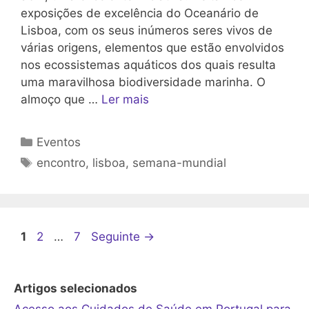
exposições de excelência do Oceanário de
Lisboa, com os seus inúmeros seres vivos de
várias origens, elementos que estão envolvidos
nos ecossistemas aquáticos dos quais resulta
uma maravilhosa biodiversidade marinha. O
almoço que …
Ler mais
Categorias
Eventos
Etiquetas
encontro
,
lisboa
,
semana-mundial
Página
Página
Página
1
2
…
7
Seguinte
→
Artigos selecionados