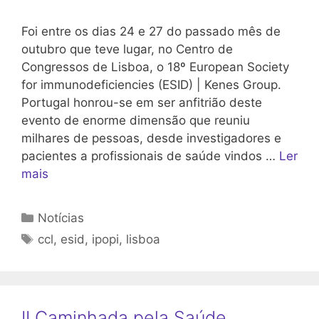
Foi entre os dias 24 e 27 do passado mês de
outubro que teve lugar, no Centro de
Congressos de Lisboa, o 18º European Society
for immunodeficiencies (ESID) | Kenes Group.
Portugal honrou-se em ser anfitrião deste
evento de enorme dimensão que reuniu
milhares de pessoas, desde investigadores e
pacientes a profissionais de saúde vindos …
Ler
mais
Categorias
Notícias
Etiquetas
ccl
,
esid
,
ipopi
,
lisboa
II Caminhada pela Saúde