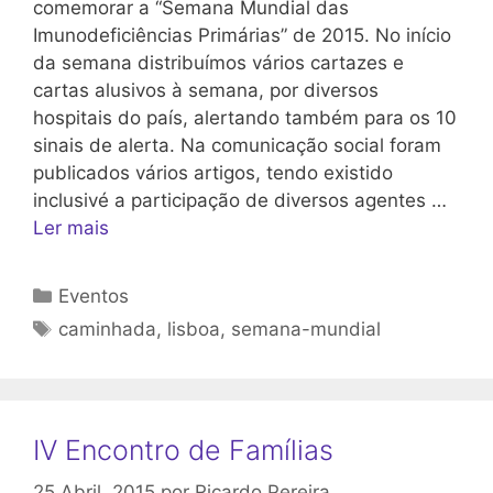
comemorar a “Semana Mundial das
Imunodeficiências Primárias” de 2015. No início
da semana distribuímos vários cartazes e
cartas alusivos à semana, por diversos
hospitais do país, alertando também para os 10
sinais de alerta. Na comunicação social foram
publicados vários artigos, tendo existido
inclusivé a participação de diversos agentes …
Ler mais
Categorias
Eventos
Etiquetas
caminhada
,
lisboa
,
semana-mundial
IV Encontro de Famílias
25 Abril, 2015
por
Ricardo Pereira