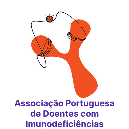
Saltar
para
o
conteúdo
Associação Portuguesa
de Doentes com
Imunodeficiências