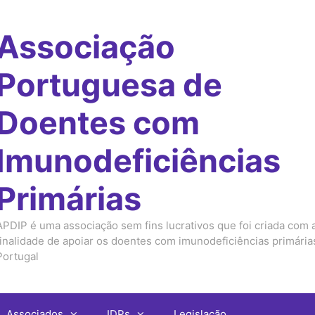
Associação
Portuguesa de
Doentes com
Imunodeficiências
Primárias
APDIP é uma associação sem fins lucrativos que foi criada com 
finalidade de apoiar os doentes com imunodeficiências primári
Portugal
Associados
IDPs
Legislação