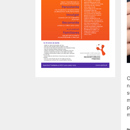
C
n
s
m
p
m