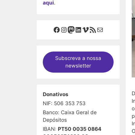
aqui
.
Facebook
Instagram
Mastodon
LinkedIn
Vimeo
Feed RSS
Mail
Subscreva a nossa
newsletter
D
Donativos
I
NIF: 506 353 753
o
Banco: Caixa Geral de
p
Depósitos
I
IBAN:
PT50 0035 0864
O