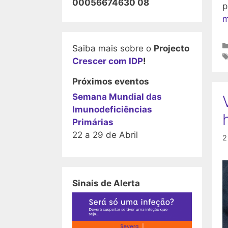
00056674630 08
p
m
Saiba mais sobre o
Projecto
Crescer com IDP
!
Próximos eventos
Semana Mundial das
Imunodeficiências
Primárias
22 a 29 de Abril
2
Sinais de Alerta