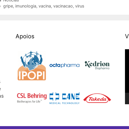
Etiquetas
gripe
,
imunologia
,
vacina
,
vacinacao
,
virus
Apoios
V
R
d
v
s
e
as