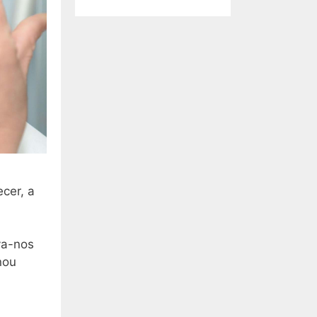
cer, a
va-nos
nou