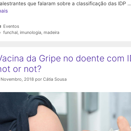
alestrantes que falaram sobre a classificação das IDP 
ais
Categorias
Eventos
Etiquetas
funchal
,
imunologia
,
madeira
Vacina da Gripe no doente com I
hot or not?
 Novembro, 2018
por
Cátia Sousa