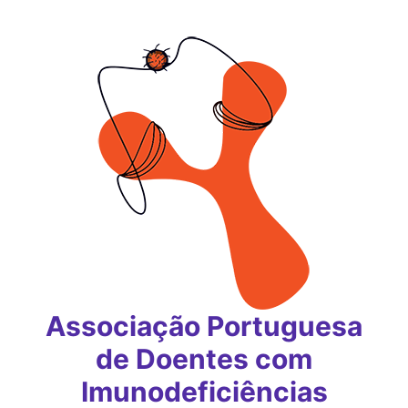
Saltar
para
o
conteúdo
Associação Portuguesa
de Doentes com
Imunodeficiências