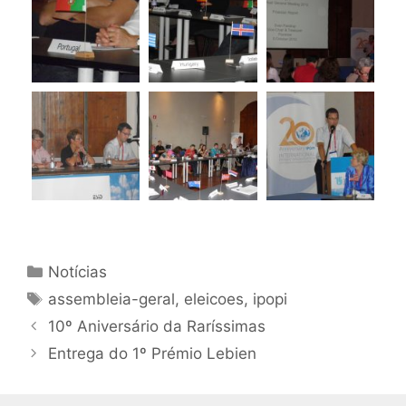
Categorias
Notícias
Etiquetas
assembleia-geral
,
eleicoes
,
ipopi
10º Aniversário da Raríssimas
Entrega do 1º Prémio Lebien