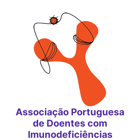
Saltar
para
o
conteúdo
Associação Portuguesa
de Doentes com
Imunodeficiências