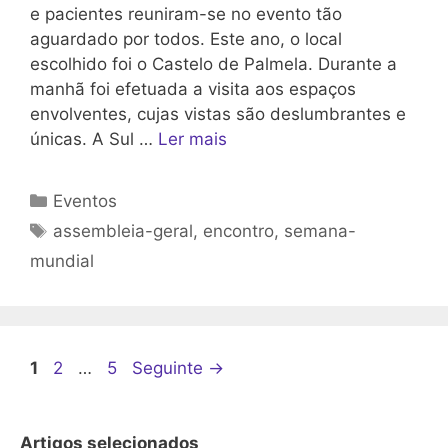
e pacientes reuniram-se no evento tão
aguardado por todos. Este ano, o local
escolhido foi o Castelo de Palmela. Durante a
manhã foi efetuada a visita aos espaços
envolventes, cujas vistas são deslumbrantes e
únicas. A Sul …
Ler mais
Categorias
Eventos
Etiquetas
assembleia-geral
,
encontro
,
semana-
mundial
Página
Página
Página
1
2
…
5
Seguinte
→
Artigos selecionados