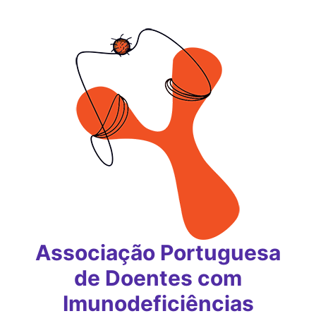
Saltar
para
o
conteúdo
Associação Portuguesa
de Doentes com
Imunodeficiências