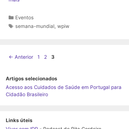
Categorias
Eventos
Etiquetas
semana-mundial
,
wpiw
Página
Página
Página
←
Anterior
1
2
3
Artigos selecionados
Acesso aos Cuidados de Saúde em Portugal para
Cidadão Brasileiro
Links úteis